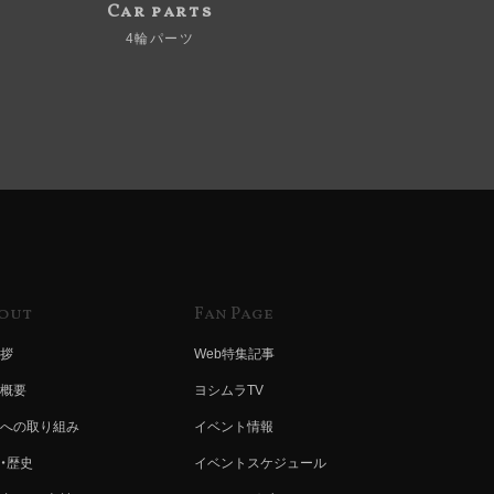
Car parts
4輪パーツ
out
Fan Page
拶
Web特集記事
概要
ヨシムラTV
への取り組み
イベント情報
・歴史
イベントスケジュール