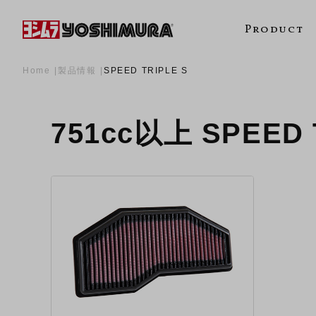
Product
Home
製品情報
SPEED TRIPLE S
751cc以上 SPEED