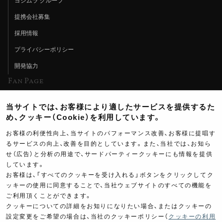
ヨシムラ グループ
提携会社募集
採用情報
プライバシーポリシー
開発協力
Fan Page
Web特集記事
当サイトでは、お客様により適したサービスを提供するた
ヨシムラTV
め、クッキー（Cookie）を利用しています。
イベント情報
お客様の利便性向上、当サイトのパフォーマンス改善、お客様に提唱す
るサービスの向上、改善を目的としています。また、当社では、お知ら
イベントスケジュール
せ（広告）と分析の用途で、サードパーティークッキーにも情報を提供
しています。
ツーリングブレイクタイム
お客様は、「すべてのクッキーを受け入れる」ボタンをクリックしてク
壁紙
ッキーの使用に同意することで、当社ウェブサイトのすべての機能を
ご利用頂くことができます。
製品ポスター
クッキーについての詳細をお知りになりたい場合、またはクッキーの
設定変更をご希望の場合は、当社のクッキーポリシー（
クッキーの利用