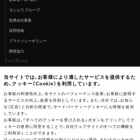
ヨシムラ グループ
提携会社募集
採用情報
プライバシーポリシー
開発協力
Fan Page
Web特集記事
当サイトでは、お客様により適したサービスを提供するた
ヨシムラTV
め、クッキー（Cookie）を利用しています。
イベント情報
お客様の利便性向上、当サイトのパフォーマンス改善、お客様に提唱す
るサービスの向上、改善を目的としています。また、当社では、お知ら
イベントスケジュール
せ（広告）と分析の用途で、サードパーティークッキーにも情報を提供
ツーリングブレイクタイム
しています。
お客様は、「すべてのクッキーを受け入れる」ボタンをクリックしてク
壁紙
ッキーの使用に同意することで、当社ウェブサイトのすべての機能を
ご利用頂くことができます。
製品ポスター
クッキーについての詳細をお知りになりたい場合、またはクッキーの