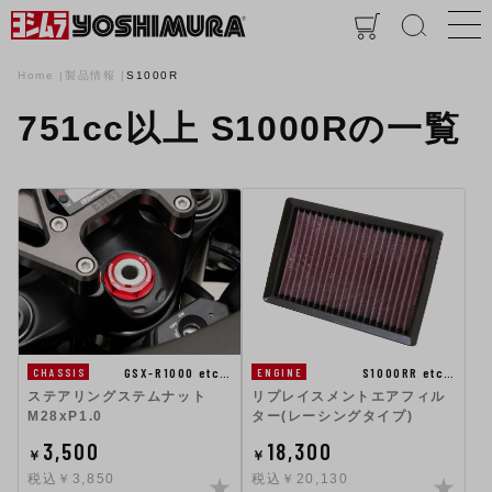
Home
製品情報
S1000R
751cc以上 S1000Rの一覧
GSX-R1000 etc…
S1000RR etc…
CHASSIS
ENGINE
ステアリングステムナット
リプレイスメントエアフィル
M28xP1.0
ター(レーシングタイプ)
3,500
18,300
￥
￥
税込￥3,850
税込￥20,130