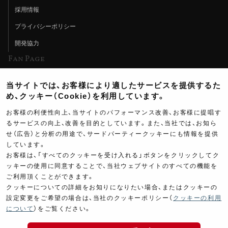
採用情報
プライバシーポリシー
開発協力
Fan Page
Web特集記事
当サイトでは、お客様により適したサービスを提供するた
ヨシムラTV
め、クッキー（Cookie）を利用しています。
イベント情報
お客様の利便性向上、当サイトのパフォーマンス改善、お客様に提唱す
るサービスの向上、改善を目的としています。また、当社では、お知ら
イベントスケジュール
せ（広告）と分析の用途で、サードパーティークッキーにも情報を提供
しています。
ツーリングブレイクタイム
お客様は、「すべてのクッキーを受け入れる」ボタンをクリックしてク
壁紙
ッキーの使用に同意することで、当社ウェブサイトのすべての機能を
ご利用頂くことができます。
製品ポスター
クッキーについての詳細をお知りになりたい場合、またはクッキーの
設定変更をご希望の場合は、当社のクッキーポリシー（
クッキーの利用
について
）をご覧ください。