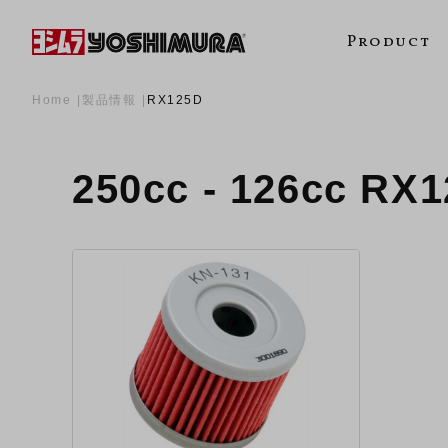
Product
Home
製品情報
RX125D
250cc - 126cc R