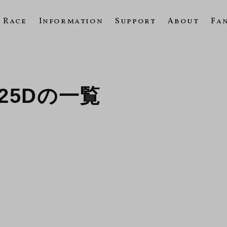
Race
Information
Support
About
Fa
X125Dの一覧