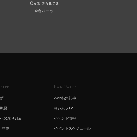
Car parts
4輪パーツ
out
Fan Page
拶
Web特集記事
概要
ヨシムラTV
への取り組み
イベント情報
・歴史
イベントスケジュール