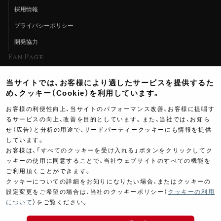
採用情報
プライバシーポリシー
開発協力
Fan Page
Web特集記事
当サイトでは、お客様により適したサービスを提供するた
ヨシムラTV
め、クッキー（Cookie）を利用しています。
イベント情報
お客様の利便性向上、当サイトのパフォーマンス改善、お客様に提唱す
るサービスの向上、改善を目的としています。また、当社では、お知ら
イベントスケジュール
せ（広告）と分析の用途で、サードパーティークッキーにも情報を提供
しています。
ツーリングブレイクタイム
お客様は、「すべてのクッキーを受け入れる」ボタンをクリックしてク
壁紙
ッキーの使用に同意することで、当社ウェブサイトのすべての機能を
ご利用頂くことができます。
製品ポスター
クッキーについての詳細をお知りになりたい場合、またはクッキーの
設定変更をご希望の場合は、当社のクッキーポリシー（
クッキーの利用
について
）をご覧ください。