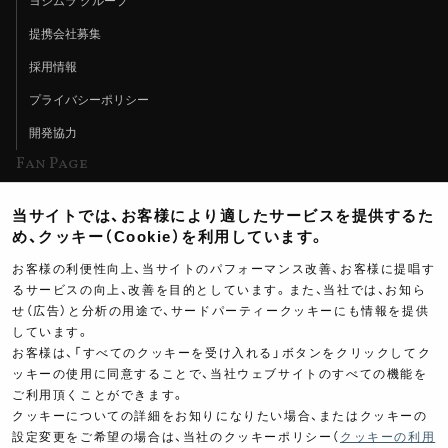
ヨシムラ グループ
提携会社募集
採用情報
プライバシーポリシー
開発協力
Fan Page
Web特集記事
当サイトでは、お客様により適したサービスを提供するた
ヨシムラTV
め、クッキー（Cookie）を利用しています。
イベント情報
お客様の利便性向上、当サイトのパフォーマンス改善、お客様に提唱す
るサービスの向上、改善を目的としています。また、当社では、お知ら
イベントスケジュール
せ（広告）と分析の用途で、サードパーティークッキーにも情報を提供
しています。
ツーリングブレイクタイム
お客様は、「すべてのクッキーを受け入れる」ボタンをクリックしてク
壁紙
ッキーの使用に同意することで、当社ウェブサイトのすべての機能を
ご利用頂くことができます。
製品ポスター
クッキーについての詳細をお知りになりたい場合、またはクッキーの
設定変更をご希望の場合は、当社のクッキーポリシー（
クッキーの利用