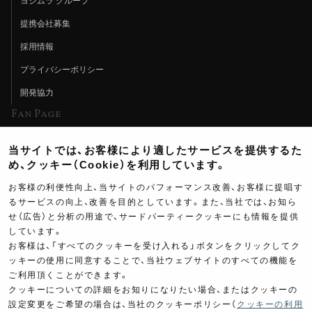
ヨシムラ グループ
提携会社募集
採用情報
プライバシーポリシー
開発協力
Fan Page
Web特集記事
当サイトでは、お客様により適したサービスを提供するた
ヨシムラTV
め、クッキー（Cookie）を利用しています。
イベント情報
お客様の利便性向上、当サイトのパフォーマンス改善、お客様に提唱す
るサービスの向上、改善を目的としています。また、当社では、お知ら
イベントスケジュール
せ（広告）と分析の用途で、サードパーティークッキーにも情報を提供
しています。
ツーリングブレイクタイム
お客様は、「すべてのクッキーを受け入れる」ボタンをクリックしてク
壁紙
ッキーの使用に同意することで、当社ウェブサイトのすべての機能を
ご利用頂くことができます。
製品ポスター
クッキーについての詳細をお知りになりたい場合、またはクッキーの
設定変更をご希望の場合は、当社のクッキーポリシー（
クッキーの利用