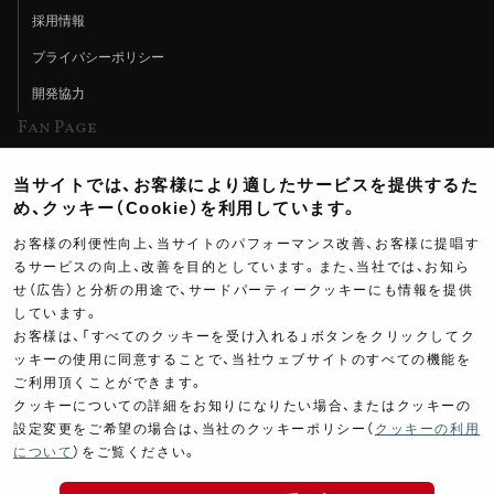
採用情報
プライバシーポリシー
開発協力
Fan Page
Web特集記事
当サイトでは、お客様により適したサービスを提供するた
ヨシムラTV
め、クッキー（Cookie）を利用しています。
イベント情報
お客様の利便性向上、当サイトのパフォーマンス改善、お客様に提唱す
るサービスの向上、改善を目的としています。また、当社では、お知ら
イベントスケジュール
せ（広告）と分析の用途で、サードパーティークッキーにも情報を提供
しています。
ツーリングブレイクタイム
お客様は、「すべてのクッキーを受け入れる」ボタンをクリックしてク
壁紙
ッキーの使用に同意することで、当社ウェブサイトのすべての機能を
ご利用頂くことができます。
製品ポスター
クッキーについての詳細をお知りになりたい場合、またはクッキーの
設定変更をご希望の場合は、当社のクッキーポリシー（
クッキーの利用
について
）をご覧ください。