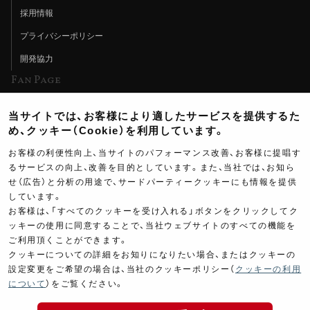
採用情報
プライバシーポリシー
開発協力
Fan Page
Web特集記事
当サイトでは、お客様により適したサービスを提供するた
ヨシムラTV
め、クッキー（Cookie）を利用しています。
イベント情報
お客様の利便性向上、当サイトのパフォーマンス改善、お客様に提唱す
るサービスの向上、改善を目的としています。また、当社では、お知ら
イベントスケジュール
せ（広告）と分析の用途で、サードパーティークッキーにも情報を提供
しています。
ツーリングブレイクタイム
お客様は、「すべてのクッキーを受け入れる」ボタンをクリックしてク
壁紙
ッキーの使用に同意することで、当社ウェブサイトのすべての機能を
ご利用頂くことができます。
製品ポスター
クッキーについての詳細をお知りになりたい場合、またはクッキーの
設定変更をご希望の場合は、当社のクッキーポリシー（
クッキーの利用
について
）をご覧ください。