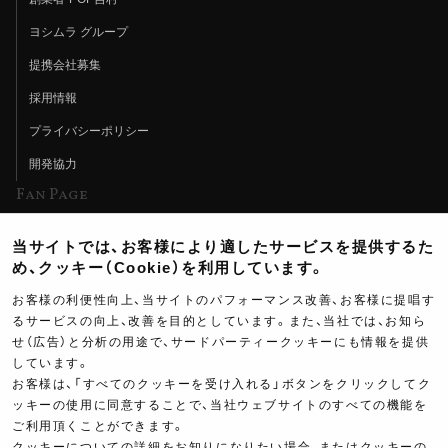
ヨシムラ グループ
提携会社募集
採用情報
プライバシーポリシー
開発協力
Fan Page
Web特集記事
当サイトでは、お客様により適したサービスを提供するた
ヨシムラTV
め、クッキー（Cookie）を利用しています。
イベント情報
お客様の利便性向上、当サイトのパフォーマンス改善、お客様に提唱す
るサービスの向上、改善を目的としています。また、当社では、お知ら
イベントスケジュール
せ（広告）と分析の用途で、サードパーティークッキーにも情報を提供
ツーリングブレイクタイム
しています。
お客様は、「すべてのクッキーを受け入れる」ボタンをクリックしてク
壁紙
ッキーの使用に同意することで、当社ウェブサイトのすべての機能を
ご利用頂くことができます。
製品ポスター
クッキーについての詳細をお知りになりたい場合、またはクッキーの