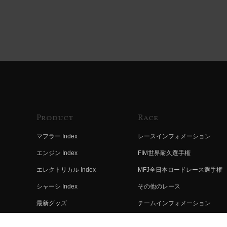
Product
Race
マフラー Index
レースインフォメーション
エンジン Index
FIM世界耐久選手権
エレクトリカル Index
MFJ全日本ロードレース選手権
シャーシ Index
その他のレース
最新グッズ
チームインフォメーション
キットパーツ
レースの歴史