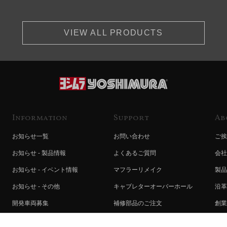
VIEW ALL PRODUCTS
Information
Support
Ab
お知らせ一覧
お問い合わせ
ご挨
お知らせ - 製品情報
よくあるご質問
会社
お知らせ - イベント情報
マフラーリメイク
製品
お知らせ - その他
キャブレターオーバーホール
沿革
開発車両募集
補修部品のご注文
創業
コラボレート自動販売機のご案内
オンライン保証登録
ヨシ