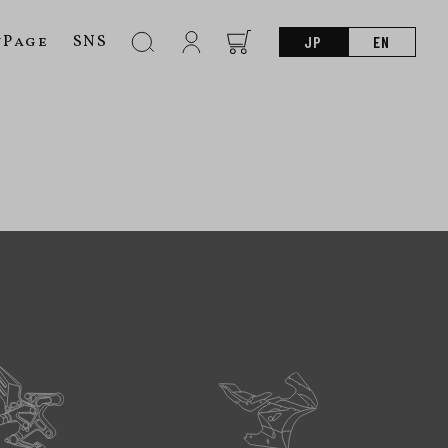
nPage
SNS
JP
EN