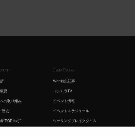
out
Fan Page
拶
Web特集記事
概要
ヨシムラTV
への取り組み
イベント情報
・歴史
イベントスケジュール
者“POP吉村”
ツーリングブレイクタイム
ムラ グループ
壁紙