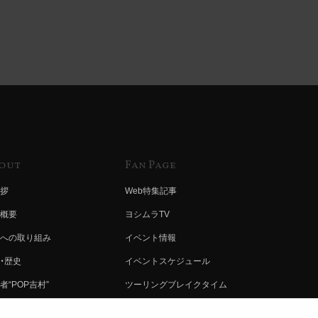
out
Fan Page
拶
Web特集記事
概要
ヨシムラTV
への取り組み
イベント情報
・歴史
イベントスケジュール
者“POP吉村”
ツーリングブレイクタイム
ムラ グループ
壁紙