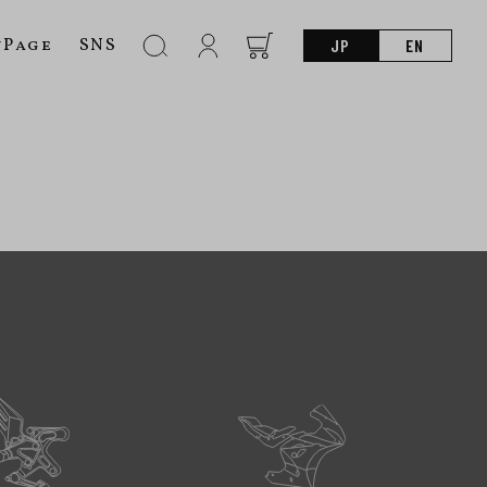
nPage
SNS
JP
EN