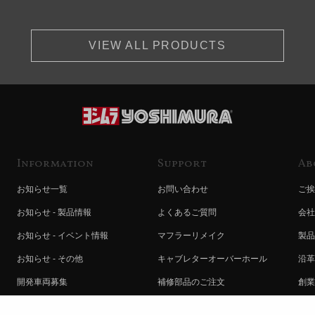
VIEW ALL PRODUCTS
Information
Support
Ab
お知らせ一覧
お問い合わせ
ご挨
お知らせ - 製品情報
よくあるご質問
会社
お知らせ - イベント情報
マフラーリメイク
製品
お知らせ - その他
キャブレターオーバーホール
沿革
開発車両募集
補修部品のご注文
創業
コラボレート自動販売機のご案内
オンライン保証登録
ヨシ