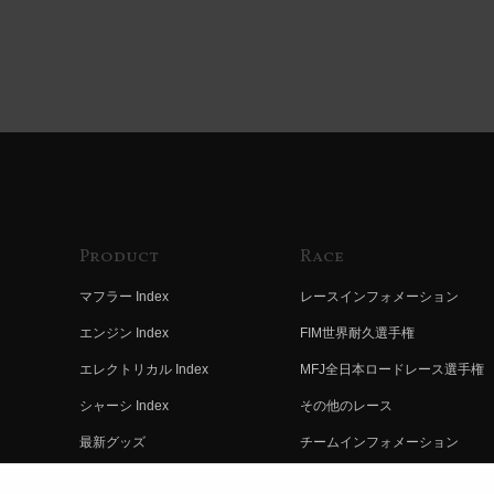
Product
Race
マフラー Index
レースインフォメーション
エンジン Index
FIM世界耐久選手権
エレクトリカル Index
MFJ全日本ロードレース選手権
シャーシ Index
その他のレース
最新グッズ
チームインフォメーション
キットパーツ
レースの歴史