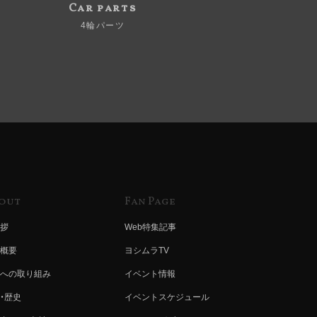
Car parts
4輪パーツ
out
Fan Page
拶
Web特集記事
概要
ヨシムラTV
への取り組み
イベント情報
・歴史
イベントスケジュール