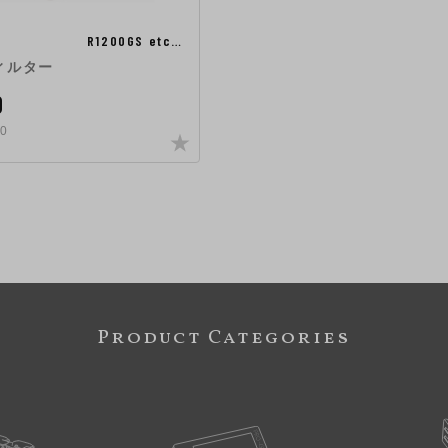
R1200GS etc…
ィルター
0
0
Product Categories