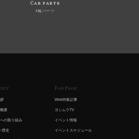
Car parts
4輪パーツ
out
Fan Page
拶
Web特集記事
概要
ヨシムラTV
への取り組み
イベント情報
・歴史
イベントスケジュール