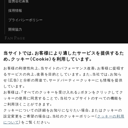
提携会社募集
採用情報
プライバシーポリシー
開発協力
Fan Page
Web特集記事
当サイトでは、お客様により適したサービスを提供するた
ヨシムラTV
め、クッキー（Cookie）を利用しています。
イベント情報
お客様の利便性向上、当サイトのパフォーマンス改善、お客様に提唱す
るサービスの向上、改善を目的としています。また、当社では、お知ら
イベントスケジュール
せ（広告）と分析の用途で、サードパーティークッキーにも情報を提供
しています。
ツーリングブレイクタイム
お客様は、「すべてのクッキーを受け入れる」ボタンをクリックしてク
壁紙
ッキーの使用に同意することで、当社ウェブサイトのすべての機能を
ご利用頂くことができます。
製品ポスター
クッキーについての詳細をお知りになりたい場合、またはクッキーの
設定変更をご希望の場合は、当社のクッキーポリシー（
クッキーの利用
について
）をご覧ください。