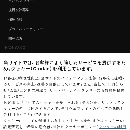
ヨシムラ グループ
提携会社募集
採用情報
プライバシーポリシー
開発協力
Fan Page
Web特集記事
当サイトでは、お客様により適したサービスを提供するた
ヨシムラTV
め、クッキー（Cookie）を利用しています。
イベント情報
お客様の利便性向上、当サイトのパフォーマンス改善、お客様に提唱す
るサービスの向上、改善を目的としています。また、当社では、お知ら
イベントスケジュール
せ（広告）と分析の用途で、サードパーティークッキーにも情報を提供
しています。
ツーリングブレイクタイム
お客様は、「すべてのクッキーを受け入れる」ボタンをクリックしてク
壁紙
ッキーの使用に同意することで、当社ウェブサイトのすべての機能を
ご利用頂くことができます。
製品ポスター
クッキーについての詳細をお知りになりたい場合、またはクッキーの
設定変更をご希望の場合は、当社のクッキーポリシー（
クッキーの利用