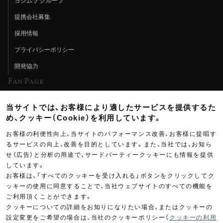
ヨシムラ グループ
提携会社募集
採用情報
プライバシーポリシー
開発協力
Fan Page
Web特集記事
当サイトでは、お客様により適したサービスを提供するた
ヨシムラTV
め、クッキー（Cookie）を利用しています。
イベント情報
お客様の利便性向上、当サイトのパフォーマンス改善、お客様に提唱す
るサービスの向上、改善を目的としています。また、当社では、お知ら
イベントスケジュール
せ（広告）と分析の用途で、サードパーティークッキーにも情報を提供
しています。
ツーリングブレイクタイム
お客様は、「すべてのクッキーを受け入れる」ボタンをクリックしてク
壁紙
ッキーの使用に同意することで、当社ウェブサイトのすべての機能を
ご利用頂くことができます。
製品ポスター
クッキーについての詳細をお知りになりたい場合、またはクッキーの
設定変更をご希望の場合は、当社のクッキーポリシー（
クッキーの利用