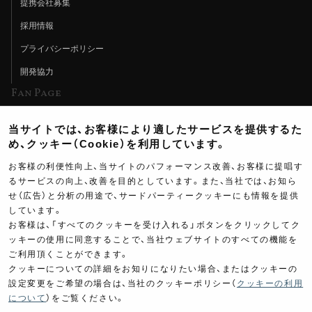
提携会社募集
採用情報
プライバシーポリシー
開発協力
Fan Page
Web特集記事
当サイトでは、お客様により適したサービスを提供するた
ヨシムラTV
め、クッキー（Cookie）を利用しています。
イベント情報
お客様の利便性向上、当サイトのパフォーマンス改善、お客様に提唱す
るサービスの向上、改善を目的としています。また、当社では、お知ら
イベントスケジュール
せ（広告）と分析の用途で、サードパーティークッキーにも情報を提供
しています。
ツーリングブレイクタイム
お客様は、「すべてのクッキーを受け入れる」ボタンをクリックしてク
壁紙
ッキーの使用に同意することで、当社ウェブサイトのすべての機能を
ご利用頂くことができます。
製品ポスター
クッキーについての詳細をお知りになりたい場合、またはクッキーの
設定変更をご希望の場合は、当社のクッキーポリシー（
クッキーの利用
について
）をご覧ください。