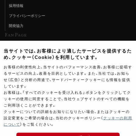
採用情報
プライバシーポリシー
開発協力
Fan Page
Web特集記事
当サイトでは、お客様により適したサービスを提供するた
ヨシムラTV
め、クッキー（Cookie）を利用しています。
イベント情報
お客様の利便性向上、当サイトのパフォーマンス改善、お客様に提唱す
るサービスの向上、改善を目的としています。また、当社では、お知ら
イベントスケジュール
せ（広告）と分析の用途で、サードパーティークッキーにも情報を提供
しています。
ツーリングブレイクタイム
お客様は、「すべてのクッキーを受け入れる」ボタンをクリックしてク
壁紙
ッキーの使用に同意することで、当社ウェブサイトのすべての機能を
ご利用頂くことができます。
製品ポスター
クッキーについての詳細をお知りになりたい場合、またはクッキーの
設定変更をご希望の場合は、当社のクッキーポリシー（
クッキーの利用
について
）をご覧ください。