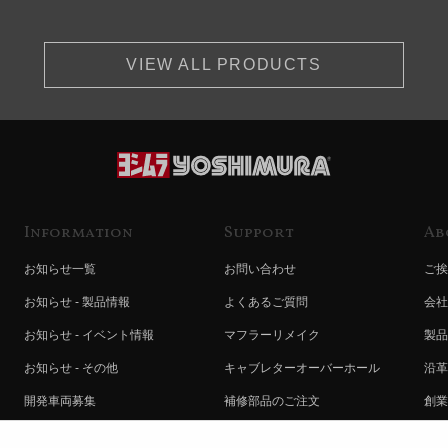
VIEW ALL PRODUCTS
Information
Support
Ab
お知らせ一覧
お問い合わせ
ご挨
お知らせ - 製品情報
よくあるご質問
会社
お知らせ - イベント情報
マフラーリメイク
製品
お知らせ - その他
キャブレターオーバーホール
沿革
開発車両募集
補修部品のご注文
創業
コラボレート自動販売機のご案内
オンライン保証登録
ヨシ