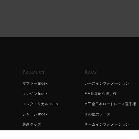
Product
Race
マフラー Index
レースインフォメーション
エンジン Index
FIM世界耐久選手権
エレクトリカル Index
MFJ全日本ロードレース選手権
シャーシ Index
その他のレース
最新グッズ
チームインフォメーション
キットパーツ
レースの歴史