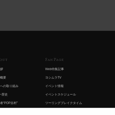
out
Fan Page
拶
Web特集記事
概要
ヨシムラTV
への取り組み
イベント情報
・歴史
イベントスケジュール
者“POP吉村”
ツーリングブレイクタイム
ムラ グループ
壁紙