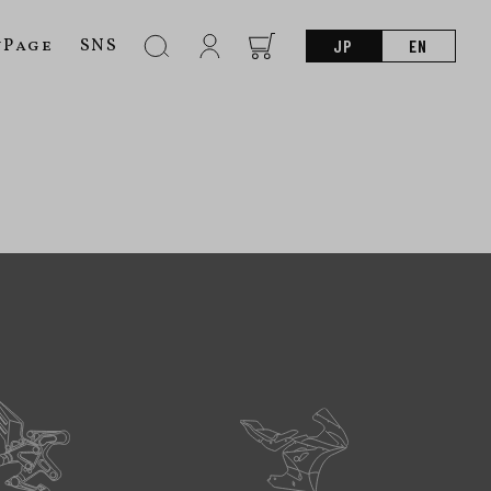
nPage
SNS
JP
EN