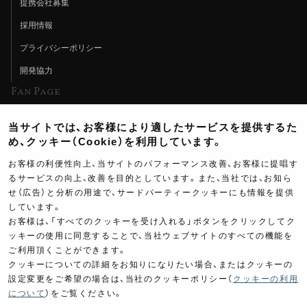
提携会社募集
採用情報
プライバシーポリシー
開発協力
Fan Page
Web特集記事
当サイトでは、お客様により適したサービスを提供するた
ヨシムラTV
め、クッキー（Cookie）を利用しています。
イベント情報
お客様の利便性向上、当サイトのパフォーマンス改善、お客様に提唱す
るサービスの向上、改善を目的としています。また、当社では、お知ら
イベントスケジュール
せ（広告）と分析の用途で、サードパーティークッキーにも情報を提供
しています。
ツーリングブレイクタイム
お客様は、「すべてのクッキーを受け入れる」ボタンをクリックしてク
壁紙
ッキーの使用に同意することで、当社ウェブサイトのすべての機能を
ご利用頂くことができます。
製品ポスター
クッキーについての詳細をお知りになりたい場合、またはクッキーの
設定変更をご希望の場合は、当社のクッキーポリシー（
クッキーの利用
について
）をご覧ください。