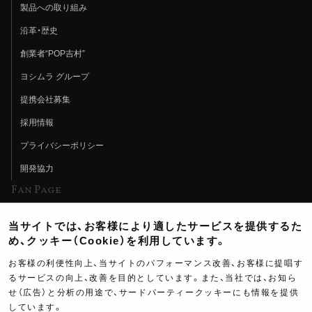
製品への取り組み
沿革・歴史
創業者“POP吉村”
ヨシムラ グループ
提携会社募集
採用情報
プライバシーポリシー
開発協力
Fan Page
Web特集記事
当サイトでは、お客様により適したサービスを提供するた
ヨシムラTV
め、クッキー（Cookie）を利用しています。
イベント情報
お客様の利便性向上、当サイトのパフォーマンス改善、お客様に提唱す
るサービスの向上、改善を目的としています。また、当社では、お知ら
イベントスケジュール
せ（広告）と分析の用途で、サードパーティークッキーにも情報を提供
しています。
ツーリングブレイクタイム