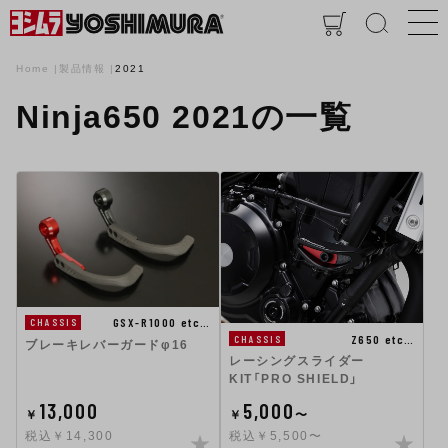
Home
製品情報
2021
Ninja650 2021の一覧
GSX-R1000 etc…
CHASSIS
Z650 etc…
CHASSIS
ブレーキレバーガードφ16
レーシングスライダー
KIT「PRO SHIELD」
13,000
5,000
￥
￥
〜
税込￥14,300
税込￥5,500〜