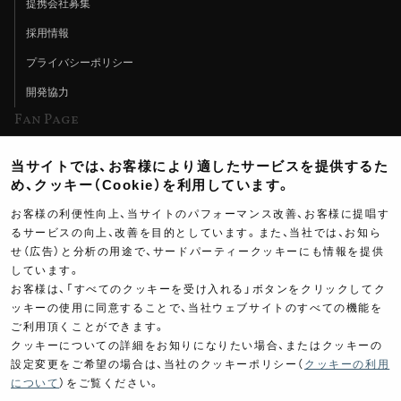
提携会社募集
採用情報
プライバシーポリシー
開発協力
Fan Page
Web特集記事
当サイトでは、お客様により適したサービスを提供するた
ヨシムラTV
め、クッキー（Cookie）を利用しています。
イベント情報
お客様の利便性向上、当サイトのパフォーマンス改善、お客様に提唱す
るサービスの向上、改善を目的としています。また、当社では、お知ら
イベントスケジュール
せ（広告）と分析の用途で、サードパーティークッキーにも情報を提供
しています。
ツーリングブレイクタイム
お客様は、「すべてのクッキーを受け入れる」ボタンをクリックしてク
壁紙
ッキーの使用に同意することで、当社ウェブサイトのすべての機能を
ご利用頂くことができます。
製品ポスター
クッキーについての詳細をお知りになりたい場合、またはクッキーの
設定変更をご希望の場合は、当社のクッキーポリシー（
クッキーの利用
について
）をご覧ください。