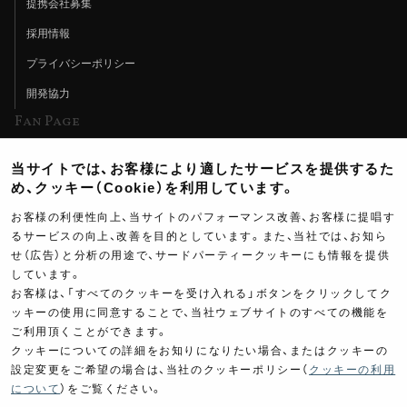
提携会社募集
採用情報
プライバシーポリシー
開発協力
Fan Page
Web特集記事
当サイトでは、お客様により適したサービスを提供するた
ヨシムラTV
め、クッキー（Cookie）を利用しています。
イベント情報
お客様の利便性向上、当サイトのパフォーマンス改善、お客様に提唱す
るサービスの向上、改善を目的としています。また、当社では、お知ら
イベントスケジュール
せ（広告）と分析の用途で、サードパーティークッキーにも情報を提供
しています。
ツーリングブレイクタイム
お客様は、「すべてのクッキーを受け入れる」ボタンをクリックしてク
壁紙
ッキーの使用に同意することで、当社ウェブサイトのすべての機能を
ご利用頂くことができます。
製品ポスター
クッキーについての詳細をお知りになりたい場合、またはクッキーの
設定変更をご希望の場合は、当社のクッキーポリシー（
クッキーの利用
について
）をご覧ください。