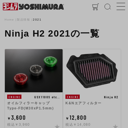
Home
製品情報
2021
Ninja H2 2021の一覧
Ninja H2
GSX1100S etc…
ENGINE
ENGINE
K&Nエアフィルター
オイルフィラーキャップ
Type-FD(M30xP1.5mm)
3,600
12,800
￥
￥
税込￥3,960
税込￥14,080