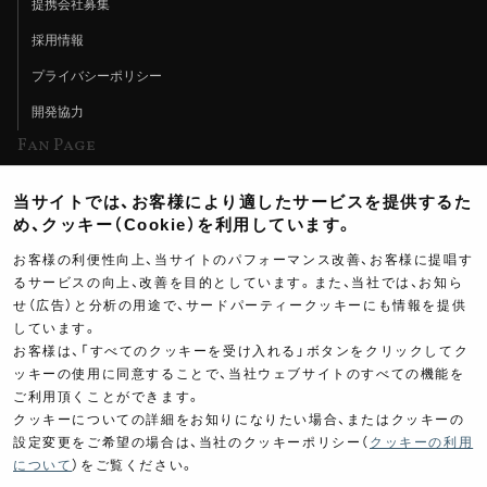
提携会社募集
採用情報
プライバシーポリシー
開発協力
Fan Page
Web特集記事
当サイトでは、お客様により適したサービスを提供するた
ヨシムラTV
め、クッキー（Cookie）を利用しています。
イベント情報
お客様の利便性向上、当サイトのパフォーマンス改善、お客様に提唱す
るサービスの向上、改善を目的としています。また、当社では、お知ら
イベントスケジュール
せ（広告）と分析の用途で、サードパーティークッキーにも情報を提供
しています。
ツーリングブレイクタイム
お客様は、「すべてのクッキーを受け入れる」ボタンをクリックしてク
壁紙
ッキーの使用に同意することで、当社ウェブサイトのすべての機能を
ご利用頂くことができます。
製品ポスター
クッキーについての詳細をお知りになりたい場合、またはクッキーの
設定変更をご希望の場合は、当社のクッキーポリシー（
クッキーの利用
について
）をご覧ください。