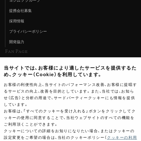
ヨシムラ グループ
提携会社募集
採用情報
プライバシーポリシー
開発協力
Fan Page
Web特集記事
当サイトでは、お客様により適したサービスを提供するた
ヨシムラTV
め、クッキー（Cookie）を利用しています。
イベント情報
お客様の利便性向上、当サイトのパフォーマンス改善、お客様に提唱す
るサービスの向上、改善を目的としています。また、当社では、お知ら
イベントスケジュール
せ（広告）と分析の用途で、サードパーティークッキーにも情報を提供
しています。
ツーリングブレイクタイム
お客様は、「すべてのクッキーを受け入れる」ボタンをクリックしてク
壁紙
ッキーの使用に同意することで、当社ウェブサイトのすべての機能を
ご利用頂くことができます。
製品ポスター
クッキーについての詳細をお知りになりたい場合、またはクッキーの
設定変更をご希望の場合は、当社のクッキーポリシー（
クッキーの利用