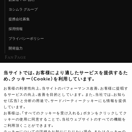
ヨシムラ グループ
提携会社募集
採用情報
プライバシーポリシー
開発協力
Fan Page
Web特集記事
当サイトでは、お客様により適したサービスを提供するた
ヨシムラTV
め、クッキー（Cookie）を利用しています。
イベント情報
お客様の利便性向上、当サイトのパフォーマンス改善、お客様に提唱す
るサービスの向上、改善を目的としています。また、当社では、お知ら
イベントスケジュール
せ（広告）と分析の用途で、サードパーティークッキーにも情報を提供
ツーリングブレイクタイム
しています。
お客様は、「すべてのクッキーを受け入れる」ボタンをクリックしてク
壁紙
ッキーの使用に同意することで、当社ウェブサイトのすべての機能を
ご利用頂くことができます。
製品ポスター
クッキーについての詳細をお知りになりたい場合、またはクッキーの