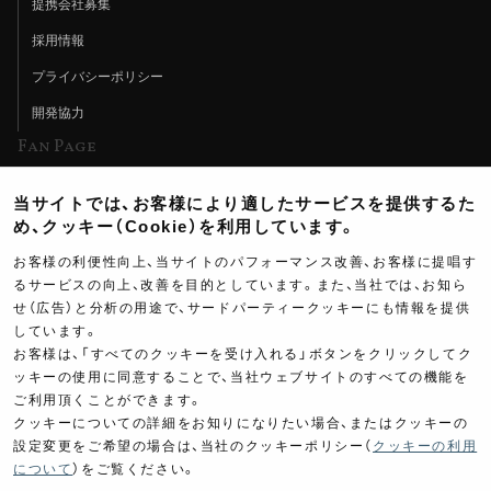
提携会社募集
採用情報
プライバシーポリシー
開発協力
Fan Page
Web特集記事
当サイトでは、お客様により適したサービスを提供するた
ヨシムラTV
め、クッキー（Cookie）を利用しています。
イベント情報
お客様の利便性向上、当サイトのパフォーマンス改善、お客様に提唱す
るサービスの向上、改善を目的としています。また、当社では、お知ら
イベントスケジュール
せ（広告）と分析の用途で、サードパーティークッキーにも情報を提供
しています。
ツーリングブレイクタイム
お客様は、「すべてのクッキーを受け入れる」ボタンをクリックしてク
壁紙
ッキーの使用に同意することで、当社ウェブサイトのすべての機能を
ご利用頂くことができます。
製品ポスター
クッキーについての詳細をお知りになりたい場合、またはクッキーの
設定変更をご希望の場合は、当社のクッキーポリシー（
クッキーの利用
について
）をご覧ください。