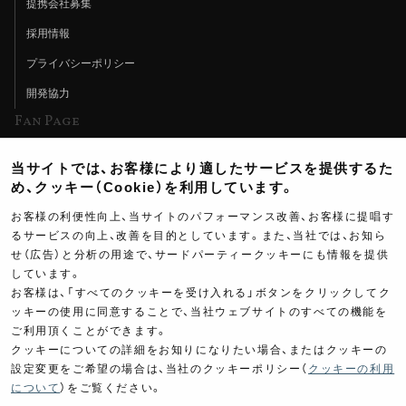
提携会社募集
採用情報
プライバシーポリシー
開発協力
Fan Page
Web特集記事
当サイトでは、お客様により適したサービスを提供するた
ヨシムラTV
め、クッキー（Cookie）を利用しています。
イベント情報
お客様の利便性向上、当サイトのパフォーマンス改善、お客様に提唱す
るサービスの向上、改善を目的としています。また、当社では、お知ら
イベントスケジュール
せ（広告）と分析の用途で、サードパーティークッキーにも情報を提供
しています。
ツーリングブレイクタイム
お客様は、「すべてのクッキーを受け入れる」ボタンをクリックしてク
壁紙
ッキーの使用に同意することで、当社ウェブサイトのすべての機能を
ご利用頂くことができます。
製品ポスター
クッキーについての詳細をお知りになりたい場合、またはクッキーの
設定変更をご希望の場合は、当社のクッキーポリシー（
クッキーの利用
について
）をご覧ください。