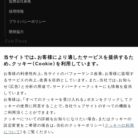
提携会社募集
採用情報
プライバシーポリシー
開発協力
Fan Page
Web特集記事
当サイトでは、お客様により適したサービスを提供するた
ヨシムラTV
め、クッキー（Cookie）を利用しています。
イベント情報
お客様の利便性向上、当サイトのパフォーマンス改善、お客様に提唱す
るサービスの向上、改善を目的としています。また、当社では、お知ら
イベントスケジュール
せ（広告）と分析の用途で、サードパーティークッキーにも情報を提供
しています。
ツーリングブレイクタイム
お客様は、「すべてのクッキーを受け入れる」ボタンをクリックしてク
壁紙
ッキーの使用に同意することで、当社ウェブサイトのすべての機能を
ご利用頂くことができます。
製品ポスター
クッキーについての詳細をお知りになりたい場合、またはクッキーの
設定変更をご希望の場合は、当社のクッキーポリシー（
クッキーの利用
について
）をご覧ください。