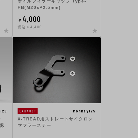
ー
オイルフィラーキャップ Type-
FB(M20xP2.5mm)
4,000
￥
税込￥4,400
125
Monkey125
EXHAUST
ン
X-TREAD用ストレートサイクロン
府認
マフラーステー