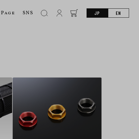
nPage
SNS
JP
EN