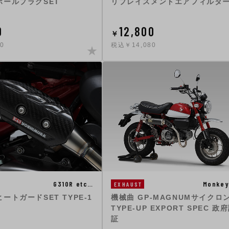
ホールプラグSET
リプレイスメントエアフィルタ
0
12,800
￥
0
税込￥14,080
G310R etc…
Monkey
EXHAUST
ートガードSET TYPE-1
機械曲 GP-MAGNUMサイクロ
TYPE-UP EXPORT SPEC 政
証