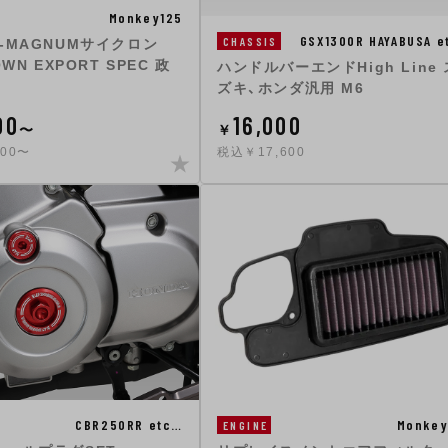
Monkey125
GSX1300R HAYABUSA e
CHASSIS
-MAGNUMサイクロン
OWN EXPORT SPEC 政
ハンドルバーエンドHigh Line 
ズキ、ホンダ汎用 M6
00
16,000
〜
￥
400〜
税込￥17,600
CBR250RR etc…
Monkey
ENGINE