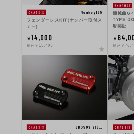
EXHAUST
Monkey125
CHASSIS
機械曲GP
TYPE-D
フェンダーレスKIT(ナンバー取付ス
府認証
テー)
14,000
64,0
￥
￥
税込￥15,400
税込￥70,
GB350S etc…
CHASSIS
CHASSIS