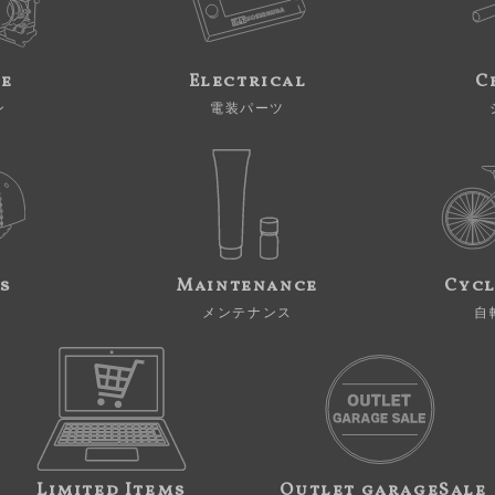
ne
Electrical
C
ン
電装パーツ
s
Maintenance
Cycl
メンテナンス
自
Limited Items
Outlet garageSale