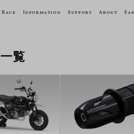
Race
Information
Support
About
Fa
9の一覧