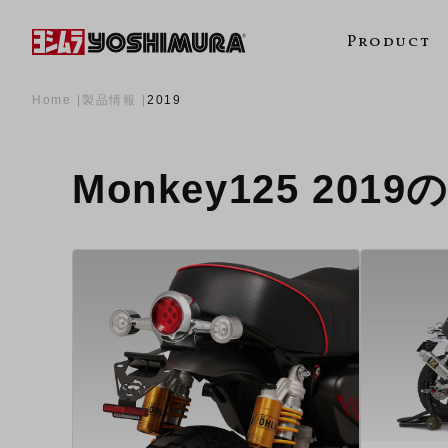
Product
Home
製品情報
2019
Monkey125 201