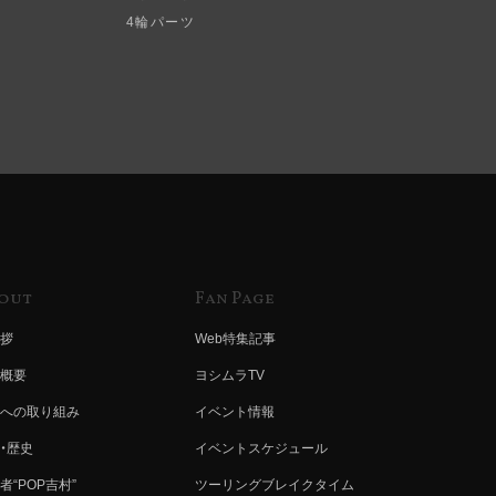
4輪パーツ
out
Fan Page
拶
Web特集記事
概要
ヨシムラTV
への取り組み
イベント情報
・歴史
イベントスケジュール
者“POP吉村”
ツーリングブレイクタイム