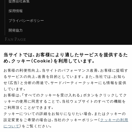
提携会社募集
採用情報
プライバシーポリシー
開発協力
Fan Page
Web特集記事
当サイトでは、お客様により適したサービスを提供するた
ヨシムラTV
め、クッキー（Cookie）を利用しています。
イベント情報
お客様の利便性向上、当サイトのパフォーマンス改善、お客様に提唱す
るサービスの向上、改善を目的としています。また、当社では、お知ら
イベントスケジュール
せ（広告）と分析の用途で、サードパーティークッキーにも情報を提供
しています。
ツーリングブレイクタイム
お客様は、「すべてのクッキーを受け入れる」ボタンをクリックしてク
壁紙
ッキーの使用に同意することで、当社ウェブサイトのすべての機能を
ご利用頂くことができます。
製品ポスター
クッキーについての詳細をお知りになりたい場合、またはクッキーの
設定変更をご希望の場合は、当社のクッキーポリシー（
クッキーの利用
について
）をご覧ください。