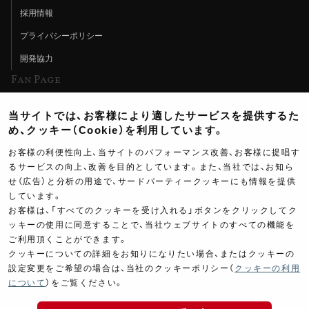
採用情報
プライバシーポリシー
開発協力
Fan Page
Web特集記事
当サイトでは、お客様により適したサービスを提供するた
ヨシムラTV
め、クッキー（Cookie）を利用しています。
イベント情報
お客様の利便性向上、当サイトのパフォーマンス改善、お客様に提唱す
るサービスの向上、改善を目的としています。また、当社では、お知ら
イベントスケジュール
せ（広告）と分析の用途で、サードパーティークッキーにも情報を提供
しています。
ツーリングブレイクタイム
お客様は、「すべてのクッキーを受け入れる」ボタンをクリックしてク
壁紙
ッキーの使用に同意することで、当社ウェブサイトのすべての機能を
ご利用頂くことができます。
製品ポスター
クッキーについての詳細をお知りになりたい場合、またはクッキーの
設定変更をご希望の場合は、当社のクッキーポリシー（
クッキーの利用
について
）をご覧ください。