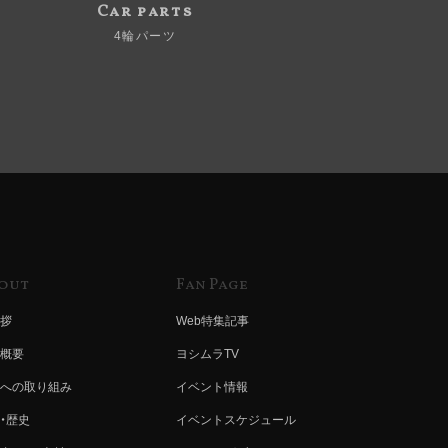
Car parts
4輪パーツ
out
Fan Page
拶
Web特集記事
概要
ヨシムラTV
への取り組み
イベント情報
・歴史
イベントスケジュール