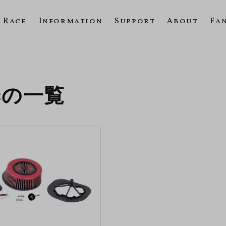
Race
Information
Support
About
Fa
1ccの一覧