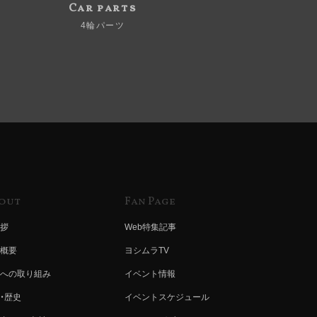
Car parts
4輪パーツ
out
Fan Page
拶
Web特集記事
概要
ヨシムラTV
への取り組み
イベント情報
・歴史
イベントスケジュール