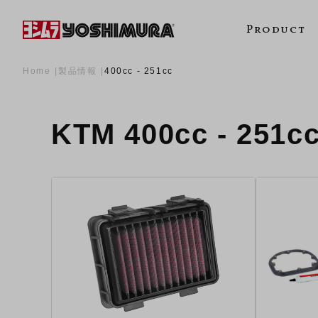
Product
Home
製品情報
400cc - 251cc
KTM 400cc - 25