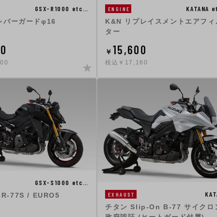
KATANA e
GSX-R1000 etc…
ENGINE
K&N リプレイスメントエアフィ
レバーガードφ16
ター
00
15,600
￥
00
税込￥17,160
GSX-S1000 etc…
KAT
EXHAUST
 R-77S / EURO5
チタン Slip-On B-77 サイクロ