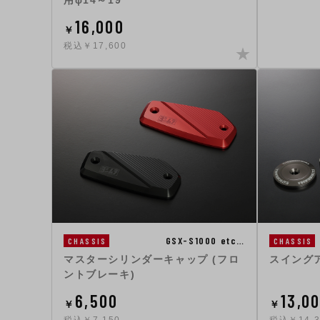
用φ14～19
16,000
￥
税込￥17,600
GSX-S1000 etc…
CHASSIS
CHASSIS
マスターシリンダーキャップ (フロ
スイング
ントブレーキ)
6,500
13,0
￥
￥
税込￥7,150
税込￥14,3