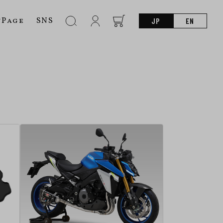
nPage
SNS
JP
EN