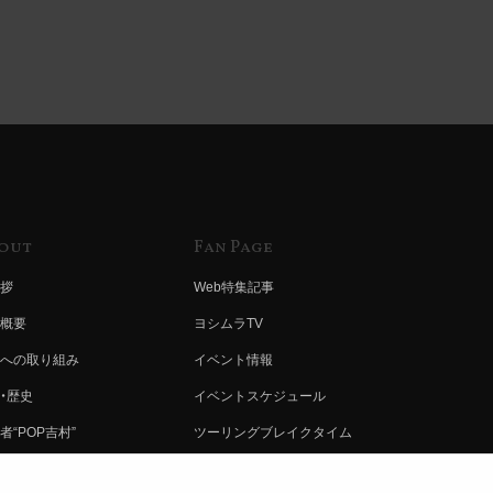
out
Fan Page
拶
Web特集記事
概要
ヨシムラTV
への取り組み
イベント情報
・歴史
イベントスケジュール
者“POP吉村”
ツーリングブレイクタイム
ムラ グループ
壁紙