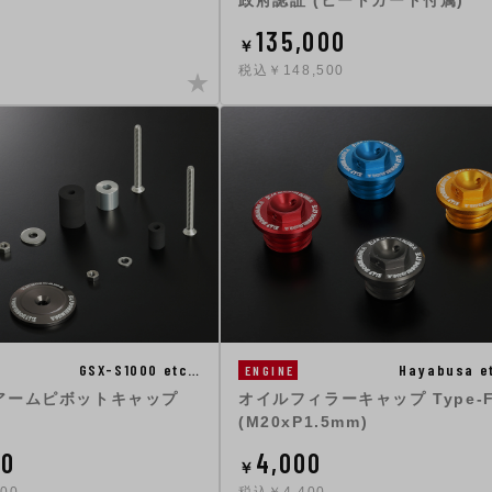
政府認証 (ヒートガード付属)
135,000
￥
税込￥148,500
GSX-S1000 etc…
Hayabusa e
ENGINE
アームピボットキャップ
オイルフィラーキャップ Type-F
(M20xP1.5mm)
00
4,000
￥
00
税込￥4,400