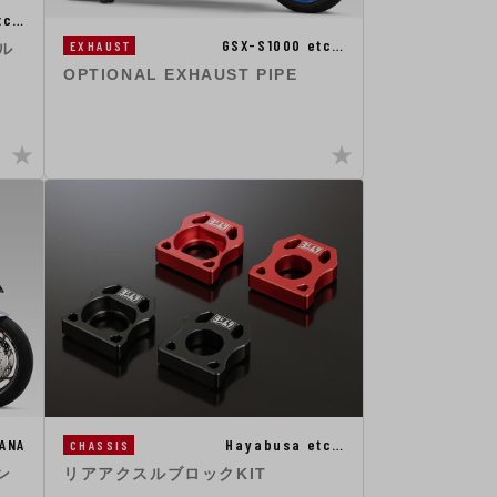
tc…
GSX-S1000 etc…
EXHAUST
ル
OPTIONAL EXHAUST PIPE
ANA
Hayabusa etc…
CHASSIS
ン
リアアクスルブロックKIT