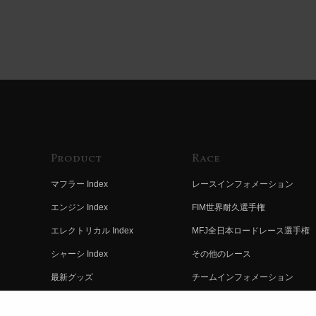
Product
Race
マフラー Index
レースインフォメーション
エンジン Index
FIM世界耐久選手権
エレクトリカル Index
MFJ全日本ロードレース選手権
シャーシ Index
その他のレース
最新グッズ
チームインフォメーション
キットパーツ
レースの歴史