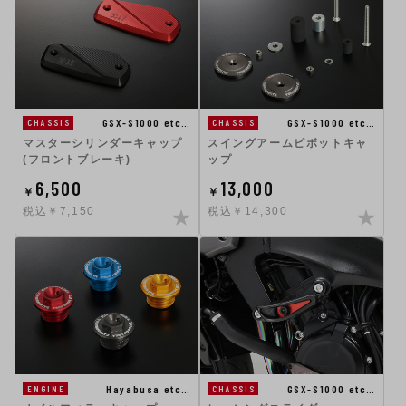
GSX-S1000 etc…
GSX-S1000 etc…
CHASSIS
CHASSIS
マスターシリンダーキャップ
スイングアームピボットキャ
(フロントブレーキ)
ップ
6,500
13,000
￥
￥
税込￥7,150
税込￥14,300
Hayabusa etc…
GSX-S1000 etc…
ENGINE
CHASSIS