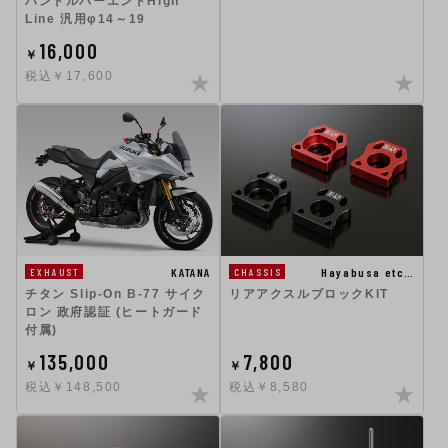
ハンドルバーエンドHigh
Line 汎用φ14～19
16,000
￥
税込￥17,600
KATANA
Hayabusa etc…
EXHAUST
CHASSIS
チタン Slip-On B-77 サイク
リアアクスルブロックKIT
ロン 政府認証 (ヒートガード
付属)
135,000
7,800
￥
￥
税込￥148,500
税込￥8,580