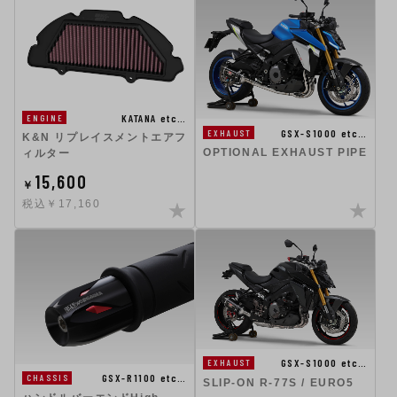
KATANA etc…
ENGINE
GSX-S1000 etc…
EXHAUST
K&N リプレイスメントエアフ
OPTIONAL EXHAUST PIPE
ィルター
15,600
￥
税込￥17,160
GSX-S1000 etc…
EXHAUST
GSX-R1100 etc…
CHASSIS
SLIP-ON R-77S / EURO5