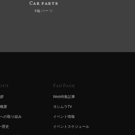
Car parts
4輪パーツ
out
Fan Page
拶
Web特集記事
概要
ヨシムラTV
への取り組み
イベント情報
・歴史
イベントスケジュール