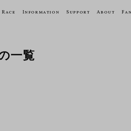
Race
Information
Support
About
Fa
0Rの一覧