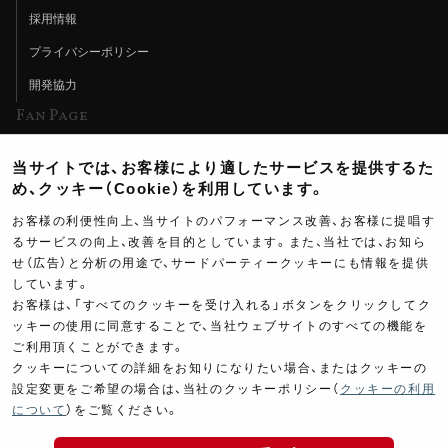
採用情報
プライバシーポリシー
開発協力
Fan Page
Web特集記事
当サイトでは、お客様により適したサービスを提供するた
ヨシムラTV
め、クッキー（Cookie）を利用しています。
イベント情報
お客様の利便性向上、当サイトのパフォーマンス改善、お客様に提唱す
るサービスの向上、改善を目的としています。また、当社では、お知ら
イベントスケジュール
せ（広告）と分析の用途で、サードパーティークッキーにも情報を提供
しています。
ツーリングブレイクタイム
お客様は、「すべてのクッキーを受け入れる」ボタンをクリックしてク
壁紙
ッキーの使用に同意することで、当社ウェブサイトのすべての機能を
ご利用頂くことができます。
製品ポスター
クッキーについての詳細をお知りになりたい場合、またはクッキーの
設定変更をご希望の場合は、当社のクッキーポリシー（
クッキーの利用
について
）をご覧ください。