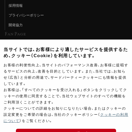
採用情報
プライバシーポリシー
開発協力
Fan Page
Web特集記事
当サイトでは、お客様により適したサービスを提供するた
ヨシムラTV
め、クッキー（Cookie）を利用しています。
イベント情報
お客様の利便性向上、当サイトのパフォーマンス改善、お客様に提唱す
るサービスの向上、改善を目的としています。また、当社では、お知ら
イベントスケジュール
せ（広告）と分析の用途で、サードパーティークッキーにも情報を提供
しています。
ツーリングブレイクタイム
お客様は、「すべてのクッキーを受け入れる」ボタンをクリックしてク
壁紙
ッキーの使用に同意することで、当社ウェブサイトのすべての機能を
ご利用頂くことができます。
製品ポスター
クッキーについての詳細をお知りになりたい場合、またはクッキーの
設定変更をご希望の場合は、当社のクッキーポリシー（
クッキーの利用
について
）をご覧ください。