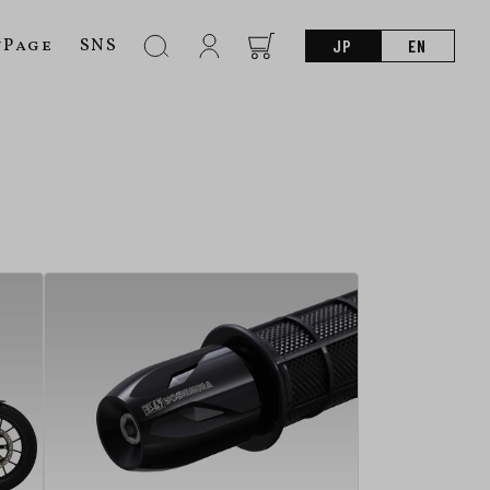
nPage
SNS
JP
EN