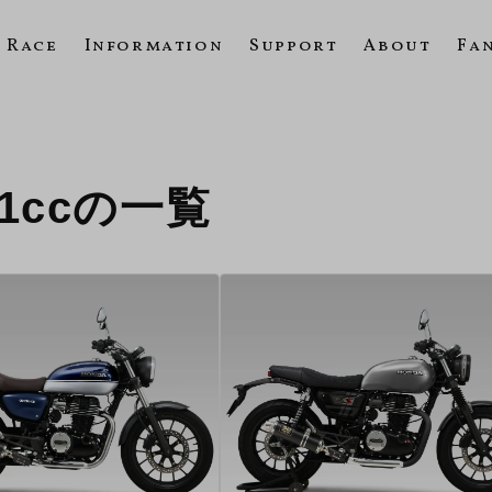
Race
Information
Support
About
Fa
251ccの一覧