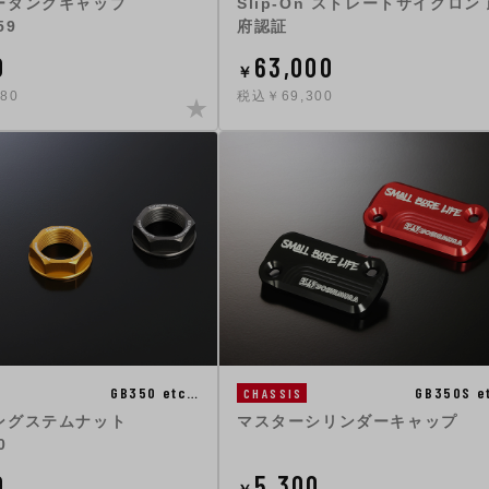
ータンクキャップ
Slip-On ストレートサイクロン
59
府認証
0
63,000
￥
80
税込￥69,300
GB350 etc…
GB350S e
CHASSIS
ングステムナット
マスターシリンダーキャップ
0
0
5,300