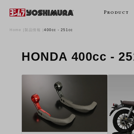
Product
Home
製品情報
400cc - 251cc
HONDA 400cc - 