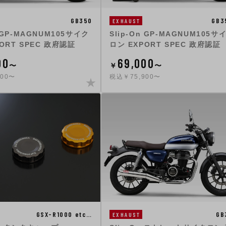
GB350
GB3
EXHAUST
n GP-MAGNUM105サイク
Slip-On GP-MAGNUM105サ
ORT SPEC 政府認証
ロン EXPORT SPEC 政府認証
00
69,000
〜
￥
〜
900〜
税込￥75,900〜
GSX-R1000 etc…
GB
EXHAUST