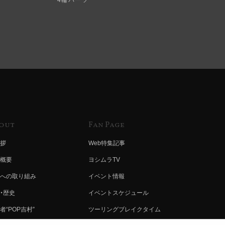
out
Fan Page
拶
Web特集記事
概要
ヨシムラTV
への取り組み
イベント情報
・歴史
イベントスケジュール
者“POP吉村”
ツーリングブレイクタイム