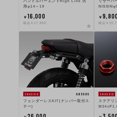
ハンドルバーエンドHigh Line 汎
リザーバ
用φ14～19
NISSINφ
16,000
9,80
￥
￥
税込￥17,600
税込￥10,7
GB350S
CHASSIS
CHASSIS
フェンダーレスKIT(ナンバー取付ス
ステアリ
テー)
M24xP1.
26,000
3,50