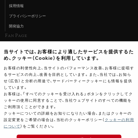
採用情報
プライバシーポリシー
開発協力
Fan Page
Web特集記事
当サイトでは、お客様により適したサービスを提供するた
ヨシムラTV
め、クッキー（Cookie）を利用しています。
イベント情報
お客様の利便性向上、当サイトのパフォーマンス改善、お客様に提唱す
るサービスの向上、改善を目的としています。また、当社では、お知ら
イベントスケジュール
せ（広告）と分析の用途で、サードパーティークッキーにも情報を提供
しています。
ツーリングブレイクタイム
お客様は、「すべてのクッキーを受け入れる」ボタンをクリックしてク
壁紙
ッキーの使用に同意することで、当社ウェブサイトのすべての機能を
ご利用頂くことができます。
製品ポスター
クッキーについての詳細をお知りになりたい場合、またはクッキーの
設定変更をご希望の場合は、当社のクッキーポリシー（
クッキーの利用
について
）をご覧ください。