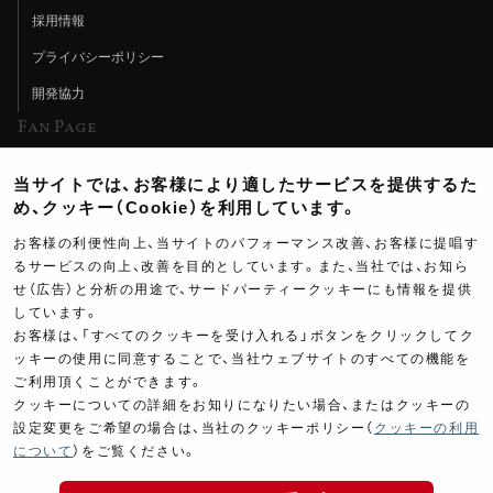
採用情報
プライバシーポリシー
開発協力
Fan Page
Web特集記事
当サイトでは、お客様により適したサービスを提供するた
ヨシムラTV
め、クッキー（Cookie）を利用しています。
イベント情報
お客様の利便性向上、当サイトのパフォーマンス改善、お客様に提唱す
るサービスの向上、改善を目的としています。また、当社では、お知ら
イベントスケジュール
せ（広告）と分析の用途で、サードパーティークッキーにも情報を提供
しています。
ツーリングブレイクタイム
お客様は、「すべてのクッキーを受け入れる」ボタンをクリックしてク
壁紙
ッキーの使用に同意することで、当社ウェブサイトのすべての機能を
ご利用頂くことができます。
製品ポスター
クッキーについての詳細をお知りになりたい場合、またはクッキーの
設定変更をご希望の場合は、当社のクッキーポリシー（
クッキーの利用
について
）をご覧ください。