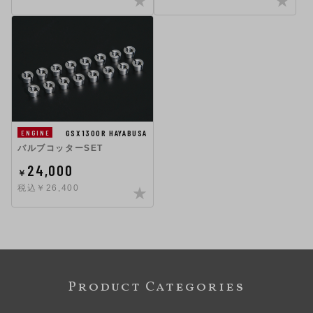
GSX1300R HAYABUSA
ENGINE
バルブコッターSET
24,000
￥
税込￥26,400
Product Categories