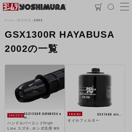
Home
製品情報
2002
GSX1300R HAYABUSA
2002の一覧
GSX1300R HAYABUSA e
GSX1400 etc…
ENGINE
CHASSIS
tc…
オイルフィルター
ハンドルバーエンドHigh
Line スズキ、ホンダ汎用 M6