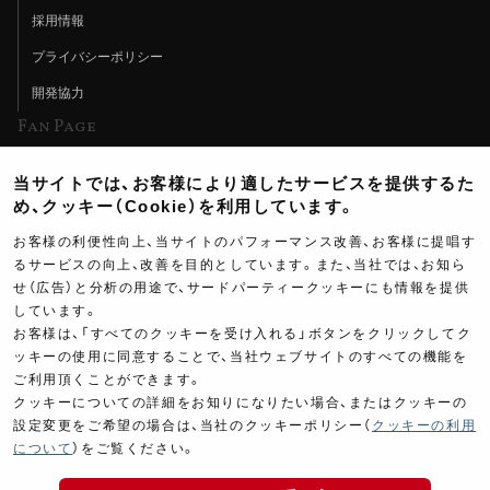
採用情報
プライバシーポリシー
開発協力
Fan Page
Web特集記事
当サイトでは、お客様により適したサービスを提供するた
ヨシムラTV
め、クッキー（Cookie）を利用しています。
イベント情報
お客様の利便性向上、当サイトのパフォーマンス改善、お客様に提唱す
るサービスの向上、改善を目的としています。また、当社では、お知ら
イベントスケジュール
せ（広告）と分析の用途で、サードパーティークッキーにも情報を提供
しています。
ツーリングブレイクタイム
お客様は、「すべてのクッキーを受け入れる」ボタンをクリックしてク
壁紙
ッキーの使用に同意することで、当社ウェブサイトのすべての機能を
ご利用頂くことができます。
製品ポスター
クッキーについての詳細をお知りになりたい場合、またはクッキーの
設定変更をご希望の場合は、当社のクッキーポリシー（
クッキーの利用
について
）をご覧ください。