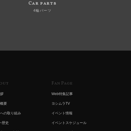
Car parts
4輪パーツ
out
Fan Page
拶
Web特集記事
概要
ヨシムラTV
への取り組み
イベント情報
・歴史
イベントスケジュール