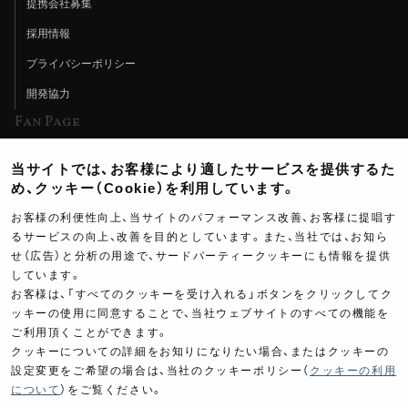
提携会社募集
採用情報
プライバシーポリシー
開発協力
Fan Page
Web特集記事
当サイトでは、お客様により適したサービスを提供するた
ヨシムラTV
め、クッキー（Cookie）を利用しています。
イベント情報
お客様の利便性向上、当サイトのパフォーマンス改善、お客様に提唱す
るサービスの向上、改善を目的としています。また、当社では、お知ら
イベントスケジュール
せ（広告）と分析の用途で、サードパーティークッキーにも情報を提供
しています。
ツーリングブレイクタイム
お客様は、「すべてのクッキーを受け入れる」ボタンをクリックしてク
壁紙
ッキーの使用に同意することで、当社ウェブサイトのすべての機能を
ご利用頂くことができます。
製品ポスター
クッキーについての詳細をお知りになりたい場合、またはクッキーの
設定変更をご希望の場合は、当社のクッキーポリシー（
クッキーの利用
について
）をご覧ください。