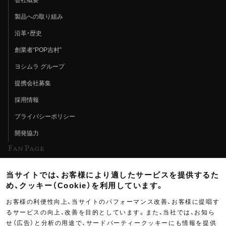
製品への取り組み
沿革・歴史
創業者“POP吉村”
ヨシムラ グループ
提携会社募集
採用情報
プライバシーポリシー
開発協力
Fan Page
Web特集記事
当サイトでは、お客様により適したサービスを提供するた
ヨシムラTV
め、クッキー（Cookie）を利用しています。
イベント情報
お客様の利便性向上、当サイトのパフォーマンス改善、お客様に提唱す
るサービスの向上、改善を目的としています。また、当社では、お知ら
イベントスケジュール
せ（広告）と分析の用途で、サードパーティークッキーにも情報を提供