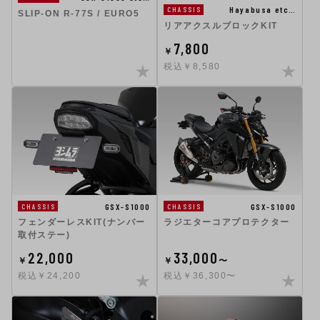
Hayabusa etc…
CHASSIS
SLIP-ON R-77S / EURO5
リアアクスルブロックKIT
7,800
￥
税込￥8,580
GSX-S1000
GSX-S1000
CHASSIS
CHASSIS
フェンダーレスKIT(ナンバー
ラジエターコアプロテクター
取付ステー)
22,000
33,000
￥
￥
〜
税込￥24,200
税込￥36,300〜