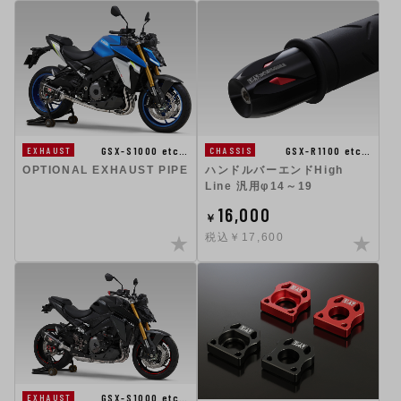
GSX-S1000 etc…
GSX-R1100 etc…
EXHAUST
CHASSIS
OPTIONAL EXHAUST PIPE
ハンドルバーエンドHigh
Line 汎用φ14～19
16,000
￥
税込￥17,600
GSX-S1000 etc…
EXHAUST